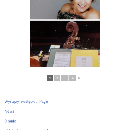
1
2
...
4
►
Występy i występki ... Page
News
O mnie