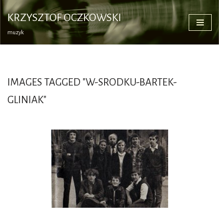
KRZYSZTOF OCZKOWSKI
Przejdź
muzyk
do
treści
IMAGES TAGGED "W-SRODKU-BARTEK-
GLINIAK"